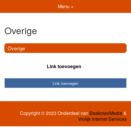
Menu +
Overige
Overige
Link toevoegen
Link toevoegen
Copyright © 2023 Onderdeel van
BaakmanMedia
&
Vrolijk Internet Services